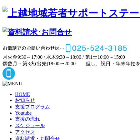
月
火
金
9:30～17:00 /
水
木
9:30～18:00 /
第1土
10:00～15:00
偶数月・第3火(出先)
18:00〜20:00
但し、祝日・年末年始
HOME
お知らせ
支援プログラム
Youtube
支援の流れ
スケジュール
アクセス
資料請求・お問合せ