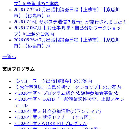
プ】in糸魚川のご案内
2026.07.27
≪8月出張相談会日程【上越市】【糸魚川
市】【妙高市】≫
2026.07.16
〖サポステ通信🌴夏号〗が発行されました！
2026.07.06
7月【 お仕事興味・自己分析ワークショッ
プ】in上越のご案内
2026.06.26
≪7月出張相談会日程【上越市】【糸魚川
市】【妙高市】≫
一覧へ
支援プログラム
【ハローワーク出張相談会】のご案内
【 お仕事興味・自己分析ワークショップ】のご案内
＜2026年度＞ プログラム紹介 🌼随時参加者募集 🌼
＜2026年度＞ GATB『一般職業適性検査』上期スケジ
ュール
＜2026年度＞ 社会参加活動(ボランティア)
＜2026年度＞ 就活セミナー（全５回）
＜2026年度＞WORK FITプログラム