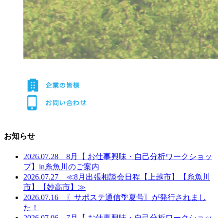
お知らせ
2026.07.28 8月【 お仕事興味・自己分析ワークショッ
プ】in糸魚川のご案内
2026.07.27 ≪8月出張相談会日程【上越市】【糸魚川
市】【妙高市】≫
2026.07.16 〖サポステ通信🌴夏号〗が発行されまし
た！
2026.07.06 7月【 お仕事興味・自己分析ワークショッ