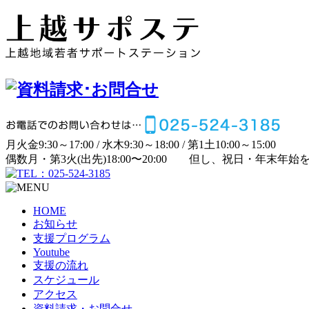
月
火
金
9:30～17:00 /
水
木
9:30～18:00 /
第1土
10:00～15:00
偶数月・第3火(出先)
18:00〜20:00
但し、祝日・年末年始
HOME
お知らせ
支援プログラム
Youtube
支援の流れ
スケジュール
アクセス
資料請求・お問合せ