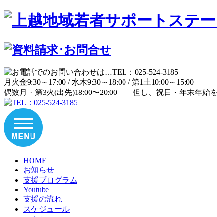
月
火
金
9:30～17:00 /
水
木
9:30～18:00 /
第1土
10:00～15:00
偶数月・第3火(出先)
18:00〜20:00
但し、祝日・年末年始
HOME
お知らせ
支援プログラム
Youtube
支援の流れ
スケジュール