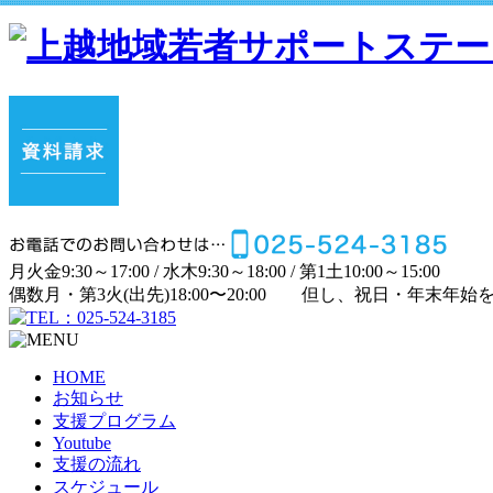
月
火
金
9:30～17:00 /
水
木
9:30～18:00 /
第1土
10:00～15:00
偶数月・第3火(出先)
18:00〜20:00
但し、祝日・年末年始
HOME
お知らせ
支援プログラム
Youtube
支援の流れ
スケジュール