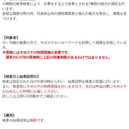
11種類の紙筆検査により、仕事をする上で必要とされる7種類の能力の測定を行
います。
多様な職業分野の内、代表的な40の適性職業群と個人の能力を照合し、適職を見
つけます。
【対象者】
15～39歳の無業の方で、サポステやハローワークを利用して就職を目指している
方。
※受検にはサポステの利用登録が必要です。
通常のGATBの受検時に上記の対象制限があるわけではありません。
【検査日と結果説明日】
検査は指定された日の午前10時から行い、結果説明を検査の翌週に行います。
また、
検査前にサポステの利用登録を行いますので、当日は申込の際にサポステ
がお伝えした時間にお越しください。
詳しくは上部GATB案内でご確認ください。
【費用】
検査や結果説明は
無料
です。