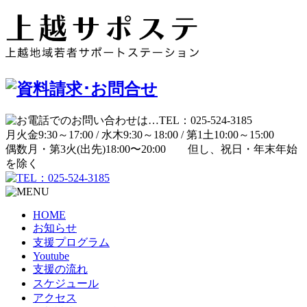
月
火
金
9:30～17:00 /
水
木
9:30～18:00 /
第1土
10:00～15:00
偶数月・第3火(出先)
18:00〜20:00
但し、祝日・年末年始
を除く
HOME
お知らせ
支援プログラム
Youtube
支援の流れ
スケジュール
アクセス