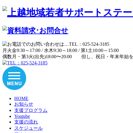
月
火
金
9:30～17:00 /
水
木
9:30～18:00 /
第1土
10:00～15:00
偶数月・第3火(出先)
18:00〜20:00
但し、祝日・年末年始
HOME
お知らせ
支援プログラム
Youtube
支援の流れ
スケジュール