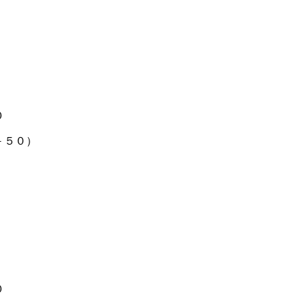
０
－５０）
０