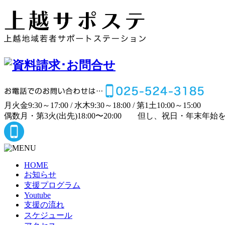
月
火
金
9:30～17:00 /
水
木
9:30～18:00 /
第1土
10:00～15:00
偶数月・第3火(出先)
18:00〜20:00
但し、祝日・年末年始
HOME
お知らせ
支援プログラム
Youtube
支援の流れ
スケジュール