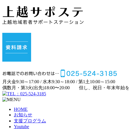
月
火
金
9:30～17:00 /
水
木
9:30～18:00 /
第1土
10:00～15:00
偶数月・第3火(出先)
18:00〜20:00
但し、祝日・年末年始
HOME
お知らせ
支援プログラム
Youtube