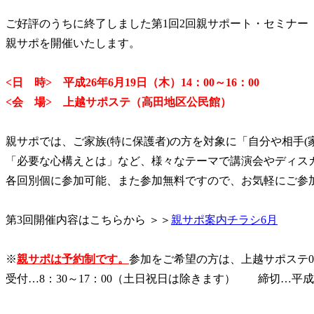
ご好評のうちに終了しました第1回2回親サポート・セミナー
親サポを開催いたします。
<日 時> 平成26年6月19日（木）14：00～16：00
<会 場> 上越サポステ（高田地区公民館）
親サポでは、ご家族(特に保護者)の方を対象に「自分や相手(
「必要な心構えとは」など、様々なテーマで講演会やディス
各回別個に参加可能、また参加無料ですので、お気軽にご参
第3回開催内容はこちらから ＞＞
親サポ案内チラシ6月
※
親サポは予約制です。
参加をご希望の方は、上越サポステ025
受付…8：30～17：00（土日祝日は除きます） 締切…平成26